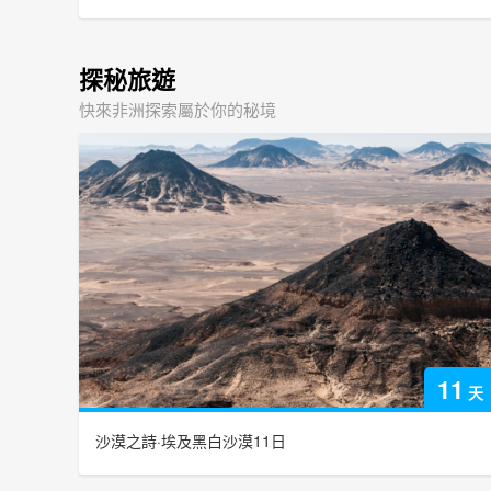
探秘旅遊
快來非洲探索屬於你的秘境
11
天
沙漠之詩·埃及黑白沙漠11日