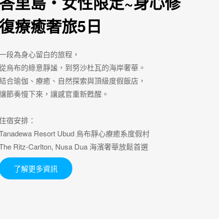
峇里島・女性限定~身心修
復療癒奢旅5日
一段為身心留白的旅程，
從烏布的綠意靜謐，到努沙杜瓦的海岸奢華。
結合瑜伽、療癒、自然探索與頂級度假飯店，
讓節奏慢下來，讓感官重新甦醒。
住宿安排：
Tanadewa Resort Ubud 烏布靜心療癒系度假村
The Ritz-Carlton, Nusa Dua 海濱奢華放鬆首選
了解更多資訊