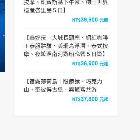
按摩、凱賓斯基下午茶、梯田世界
遺產峇里島５日】
39,900
NT$
元起
【泰好玩｜⼤城⻑頸鹿、網紅咖啡
＋泰服體驗、美珊島浮潛、泰式按
摩、夜遊湄南河遊船晚餐５⽇遊】
36,900
NT$
元起
【宿霧薄荷島｜眼鏡猴、巧克力
山、聖彼得古堡、與鯨鯊共游
37,800
NT$
元起