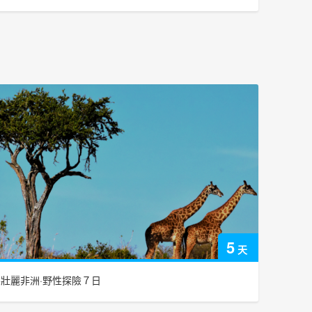
5
天
壯麗非洲·野性探險７日