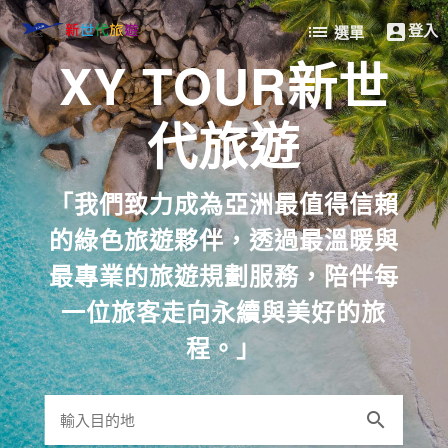
登入
list

選單
XY TOUR新世
返回首頁
永續旅遊
代旅遊
商務差旅
獎勵旅遊
「我們致力成為亞洲最值得信賴
員工旅遊
的綠色旅遊夥伴，透過最溫暖與
訂製小包團
最專業的旅遊規劃服務，陪伴每
轉機資訊
粉絲專頁
一位旅客走向永續與美好的旅
立即聯繫
程。」
