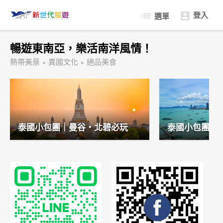
登入
list

選單
返回首頁
暢遊東南亞，樂活南洋風情！
永續旅遊
熱帶美景 × 異國文化 × 絕品美食
商務差旅
獎勵旅遊
員工旅遊
訂製小包團
泰國小包團｜曼谷・北碧必玩
泰國小包團｜
轉機資訊
粉絲專頁
立即聯繫